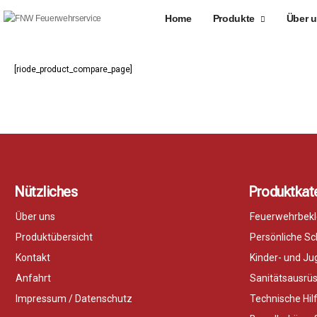
Home
Produkte
Über 
[riode_product_compare_page]
Nützliches
Produktkat
Über uns
Feuerwehrbekl
Produktübersicht
Persönliche S
Kontakt
Kinder- und J
Anfahrt
Sanitätsausrü
Impressum / Datenschutz
Technische Hil