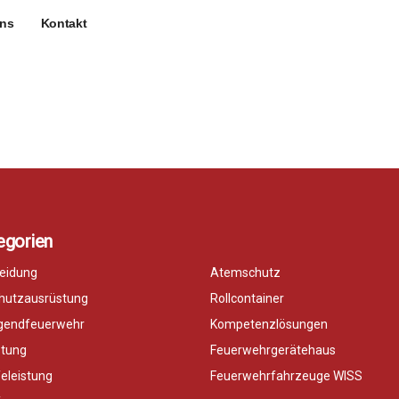
uns
Kontakt
egorien
eidung
Atemschutz
chutzausrüstung
Rollcontainer
ugendfeuerwehr
Kompetenzlösungen
stung
Feuerwehrgerätehaus
feleistung
Feuerwehrfahrzeuge WISS