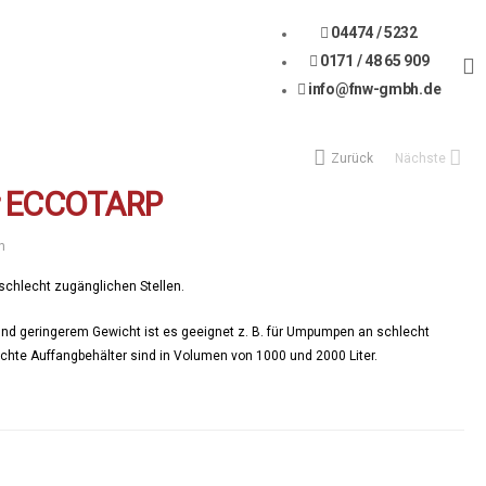
04474 / 5232
0171 / 48 65 909
info@fnw-gmbh.de
Zurück
Nächste
er ECCOTARP
n
schlecht zugänglichen Stellen.
und geringerem Gewicht ist es geeignet z. B. für Umpumpen an schlecht
chte Auffangbehälter sind in Volumen von 1000 und 2000 Liter.