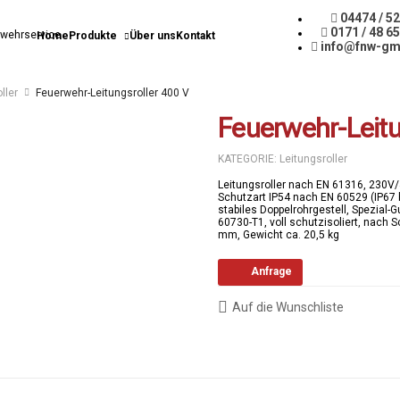
04474 / 5
0171 / 48 6
Home
Produkte
Über uns
Kontakt
info@fnw-gm
ller
Feuerwehr-Leitungsroller 400 V
Feuerwehr-Leitu
KATEGORIE:
Leitungsroller
Leitungsroller nach EN 61316, 230V/
Schutzart IP54 nach EN 60529 (IP67 
stabiles Doppelrohrgestell, Spezia
60730-T1, voll schutzisoliert, nach
mm, Gewicht ca. 20,5 kg
Anfrage
Auf die Wunschliste