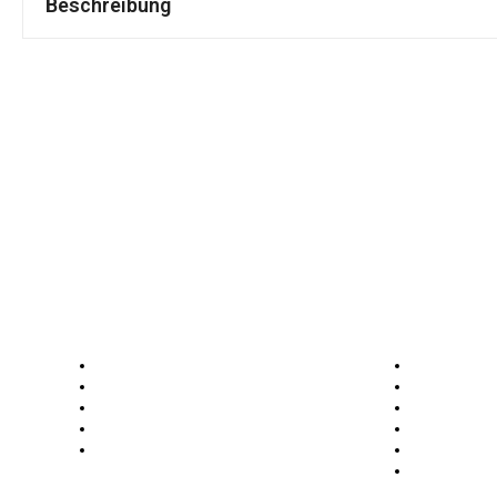
Beschreibung
Nützliches
Produktk
Über uns
Feuerwehrb
Produktübersicht
Persönliche
Kontakt
Kinder- und
Anfahrt
Sanitätsaus
Impressum / Datenschutz
Technische H
Brandbekä