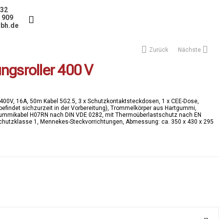
232
5 909
bh.de
Zurück
Nächste
ngsroller 400 V
400V, 16A, 50m Kabel 5G2.5, 3 x Schutzkontaktsteckdosen, 1 x CEE-Dose,
befindet sichzurzeit in der Vorbereitung), Trommelkörper aus Hartgummi,
l-Gummikabel H07RN nach DIN VDE 0282, mit Thermoüberlastschutz nach EN
 Schutzklasse 1, Mennekes-Steckvorrichtungen, Abmessung: ca. 350 x 430 x 295