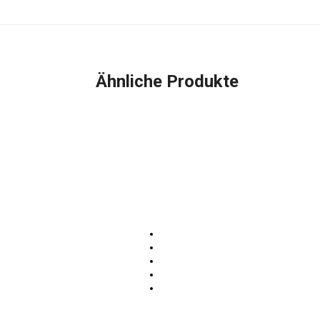
Ähnliche Produkte
ategorien
Atemschutz
ekleidung
Rollcontainer
 Schutzausrüstung
Kompetenzlösungen
 Jugendfeuerwehr
Feuerwehrgerätehaus
rüstung
Feuerwehrfahrzeuge WISS
ilfeleistung
mpfung