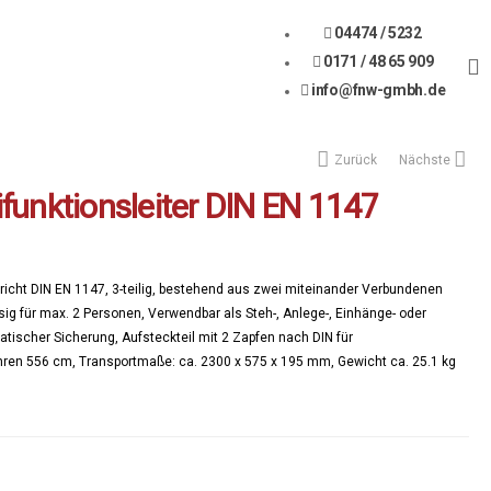
04474 / 5232
0171 / 48 65 909
info@fnw-gmbh.de
Zurück
Nächste
funktionsleiter DIN EN 1147
pricht DIN EN 1147, 3-teilig, bestehend aus zwei miteinander Verbundenen
sig für max. 2 Personen, Verwendbar als Steh-, Anlege-, Einhänge- oder
tischer Sicherung, Aufsteckteil mit 2 Zapfen nach DIN für
ren 556 cm, Transportmaße: ca. 2300 x 575 x 195 mm, Gewicht ca. 25.1 kg