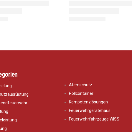
egorien
Atemschutz
eidung
Rollcontainer
hutzausrüstung
Kompetenzlösungen
ugendfeuerwehr
Feuerwehrgerätehaus
tung
Feuerwehrfahrzeuge WISS
eleistung
ung