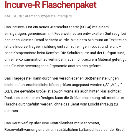
Incurve-R Flaschenpaket
KATEGORIE:
Atemschutzgeräte Interspiro
Das Incurve-R ist ein neues Atemschutzgerät (SCBA) mit einem
einzigartigen, gemeinsam mit Feuerwehrleuten entwickelten Gurtzeug, bei
der jedes kleinste Detail bedacht wurde. Mit einem Minimum an Textilteilen
ist die Incurve-Trageeinrichtung einfach zu reinigen, robust und leicht –
ohne Kompromisse beim Komfort. Die Schultergurte und der Hüftgurt sind,
um eine Kontamination zu verhindern, aus nicht-textilem Material gefertigt
und für eine hervorragende Ergonomie anatomisch geformt.
Das Tragegestell kann durch vier verschiedenen Größeneinstellungen
leicht auf unterschiedliche Körpergrößen angepasst werden („S”, „M”, „L”,
„XL”). Die gewählte Größe ist sowohl vorne als auch hinten klar sichtbar.
Dank des praktischen Designs kann die Größenanpassung mit montierter
Flasche durchgeführt werden, ohne das Gerät vom Löschfahrzeug zu
nehmen.
Das Gerät verfügt über eine Kontrolleinheit mit Manometer,
Reserveluftwarnung und einem zusätzlichen Luftanschluss auf der Brust.