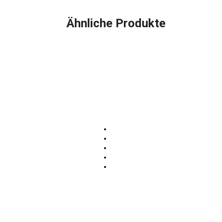
Ähnliche Produkte
ategorien
Atemschutz
ekleidung
Rollcontainer
 Schutzausrüstung
Kompetenzlösungen
 Jugendfeuerwehr
Feuerwehrgerätehaus
rüstung
Feuerwehrfahrzeuge WISS
ilfeleistung
mpfung