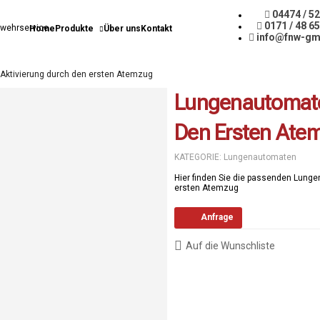
04474 / 5
0171 / 48 6
Home
Produkte
Über uns
Kontakt
info@fnw-gm
 Aktivierung durch den ersten Atemzug
Lungenautomaten
Den Ersten Ate
KATEGORIE:
Lungenautomaten
Hier finden Sie die passenden Lung
ersten Atemzug
Anfrage
Auf die Wunschliste