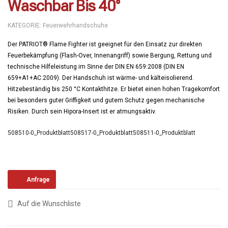
Waschbar Bis 40°
KATEGORIE:
Feuerwehrhandschuhe
Der PATRIOT® Flame Fighter ist geeignet für den Einsatz zur direkten
Feuerbekämpfung (Flash-Over, Innenangriff) sowie Bergung, Rettung und
technische Hilfeleistung im Sinne der DIN EN 659:2008 (DIN EN
659+A1+AC:2009). Der Handschuh ist wärme- und kälteisolierend.
Hitzebeständig bis 250 °C Kontakthitze. Er bietet einen hohen Tragekomfort
bei besonders guter Griffigkeit und gutem Schutz gegen mechanische
Risiken. Durch sein Hipora-Insert ist er atmungsaktiv.
508510-0_Produktblatt
508517-0_Produktblatt
508511-0_Produktblatt
Anfrage
Auf die Wunschliste