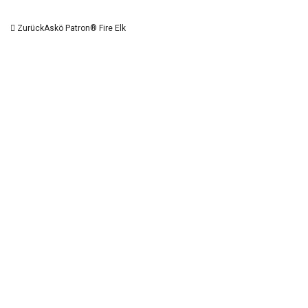
Zurück
Askö Patron® Fire Elk