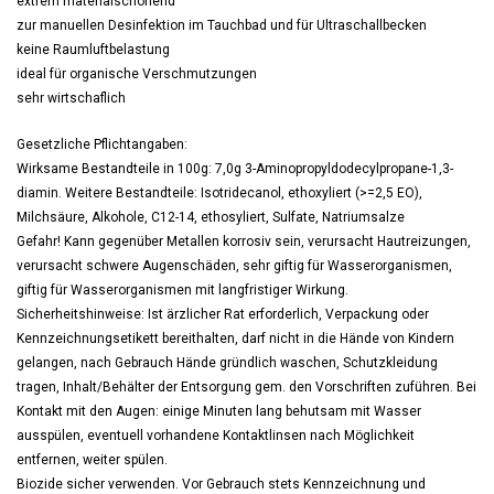
extrem materialschonend
zur manuellen Desinfektion im Tauchbad und für Ultraschallbecken
keine Raumluftbelastung
ideal für organische Verschmutzungen
sehr wirtschaflich
Gesetzliche Pflichtangaben:
Wirksame Bestandteile in 100g: 7,0g 3-Aminopropyldodecylpropane-1,3-
diamin. Weitere Bestandteile: Isotridecanol, ethoxyliert (>=2,5 EO),
Milchsäure, Alkohole, C12-14, ethosyliert, Sulfate, Natriumsalze
Gefahr! Kann gegenüber Metallen korrosiv sein, verursacht Hautreizungen,
verursacht schwere Augenschäden, sehr giftig für Wasserorganismen,
giftig für Wasserorganismen mit langfristiger Wirkung.
Sicherheitshinweise: Ist ärzlicher Rat erforderlich, Verpackung oder
Kennzeichnungsetikett bereithalten, darf nicht in die Hände von Kindern
gelangen, nach Gebrauch Hände gründlich waschen, Schutzkleidung
tragen, Inhalt/Behälter der Entsorgung gem. den Vorschriften zuführen. Bei
Kontakt mit den Augen: einige Minuten lang behutsam mit Wasser
ausspülen, eventuell vorhandene Kontaktlinsen nach Möglichkeit
entfernen, weiter spülen.
Biozide sicher verwenden. Vor Gebrauch stets Kennzeichnung und