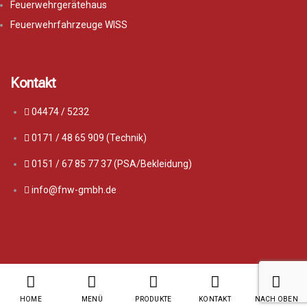
Feuerwehrgerätehaus
Feuerwehrfahrzeuge WISS
Kontakt
04474 / 5232
0171 / 48 65 909 (Technik)
0151 / 67 85 77 37 (PSA/Bekleidung)
info@fnw-gmbh.de
HOME
MENÜ
PRODUKTE
KONTAKT
NACH OBEN