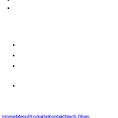
Feuerwehrfahrzeuge WISS
Kontakt
04474 / 5232
0171 / 48 65 909 (Technik)
0151 / 67 85 77 37
(PSA/Bekleidung)
info@fnw-gmbh.de
Home
Menü
Produkte
Kontakt
Nach Oben