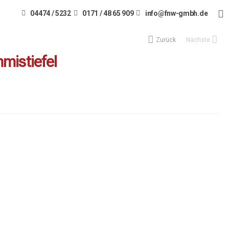
04474 / 5232
0171 / 48 65 909
info@fnw-gmbh.de
Zurück
Nächste
mistiefel