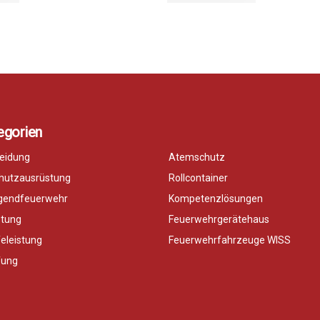
egorien
eidung
Atemschutz
chutzausrüstung
Rollcontainer
ugendfeuerwehr
Kompetenzlösungen
stung
Feuerwehrgerätehaus
feleistung
Feuerwehrfahrzeuge WISS
fung