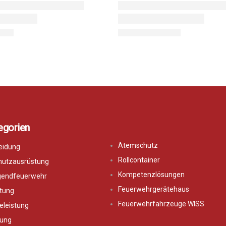
egorien
Atemschutz
eidung
Rollcontainer
hutzausrüstung
Kompetenzlösungen
ugendfeuerwehr
Feuerwehrgerätehaus
tung
Feuerwehrfahrzeuge WISS
eleistung
ung