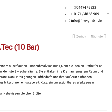
04474 / 5232
0171 / 48 65 909
info@fnw-gmbh.de
Zurück
Nächste
S.Tec (10 Bar)
t einem superflachen Einschubmaß von nur 1,6 cm die idealen Ersthelfer an
 in kleinste Zwischenräume. Sie entfalten ihre Kraft auf engstem Raum und
räte. Dank ihres geringen Luftbedarfs und ihrer äußerst einfachen
gs blitzschnell einsatzbereit. Kurz: ein unverzichtbares Werkzeug in
ar Hebekissen gleicher Größe